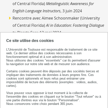
of Central Florida)
Metalinguistic Awareness for
English Language Instructors
, 3 juin 2024
Rencontre avec Aimee Schoonmaker (University
of Central Florida)
AI in Education: Fostering Dialogue
to Placate Fear
, 13 mai 2024
Séminaire doctoral du Lairdil, 8 mars 2024,
Ce site utilise des cookies
organisé par Hind Alfaris et Laura M. Hartwell
L'Université de Toulouse est responsable de traitement de ce site
web. Ce dernier utilise des cookies nécessaires à son
Journée d'échanges pédagogiques, 17 novembre
fonctionnement optimal et à son administration.
Nous utilisons des cookies "essentiels" car ils permettent d'assurer
2023
la navigation sur notre site web et de mesurer son audience.
Rencontre avec Guillaume Cabanac (Université
Certains cookies peuvent être déposés par des sociétés tierces et
impliquer des traitements de données à leurs propres fins. Ces
Toulouse III - Paul Sabatier) "Traque collaborative
cookies sont optionnels et leurs refus peut entrainer une
impossibilité de lecture des éléments (exemples : vidéos, audios,
d'articles scientifiques non fiables", 15 septembre
cartes).
2023
Vous pouvez vous opposer à tout moment à la collecte de
l'ensemble des cookies en cliquant sur le bouton "Tout refuser" ou à
Séminaire doctoral du Lairdil, 31 mars 2023,
une partie d'entres eux via le bouton "Personnaliser".
Nous conservons votre choix pendant 365 jours.
organisé par María del Mar Macias Chacon et